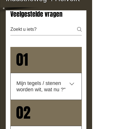
Veelgestelde vragen
01
Mijn tegels / stenen
worden wit, wat nu ?"
02
Witte uitslag/Kalkuitbloei
Beton wordt gemaakt van de
natuurlijke producten zand,
grind, cement en water. Door